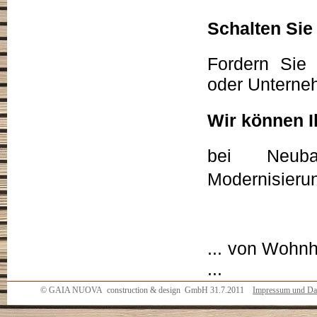
Schalten Sie 
Fordern Si
oder Unterne
Wir können I
bei Neub
Modernisierun
... von Wohnh
...
© GAIA NUOVA construction & design GmbH 31.7.2011
Impressum und Da
Heidenheim Aa